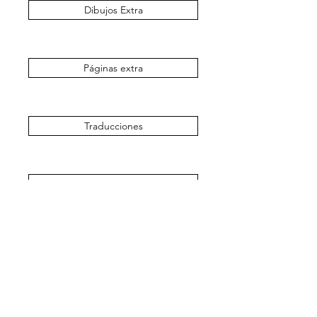
Dibujos Extra
Páginas extra
Traducciones
Claims Extra
Apelación
Volver a la Tienda de Servicios