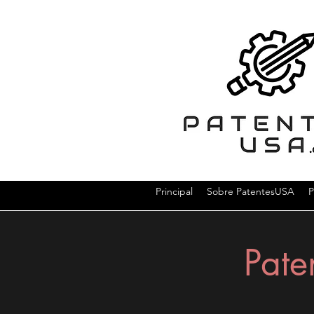
Principal
Sobre PatentesUSA
P
Pate