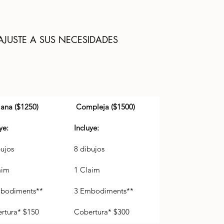
 AJUSTE A SUS NECESIDADES
ana ($1250)
 Compleja ($1500)
ye: 
Incluye: 
bujos
8 dibujos
aim
1 Claim
bodiments**
3 Embodiments**
rtura* $150
Cobertura* $300