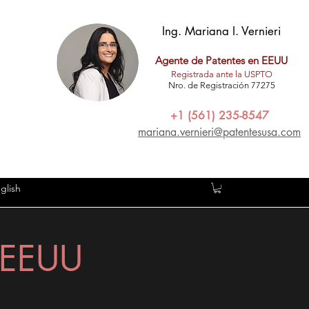
Ing. Mariana I. Vernieri
Agente de Patentes en EEUU
Registrada ante la USPTO
Nro. de Registración 77275
+1 (561) 235-8547
mariana.vernieri@patentesusa.com
glish
n EEUU