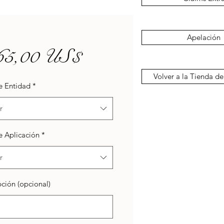
Apelación
Precio
65,00 US$
Volver a la Tienda de
e Entidad
*
r
e Aplicación
*
r
ción (opcional)