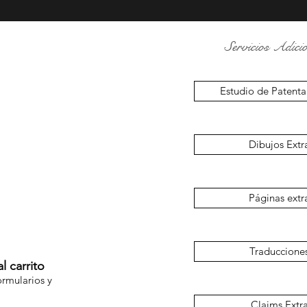
Servicios Adicio
Estudio de Patenta
Dibujos Extr
Páginas extr
Traduccione
l carrito
ormularios y
Claims Extr