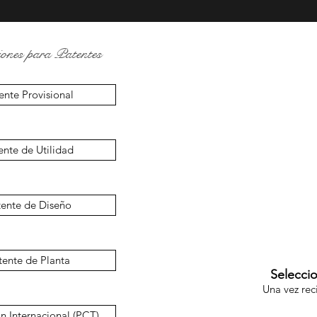
iones para Patentes
ente Provisional
ente de Utilidad
tente de Diseño
tente de Planta
Seleccio
Una vez rec
n Internacional (PCT)