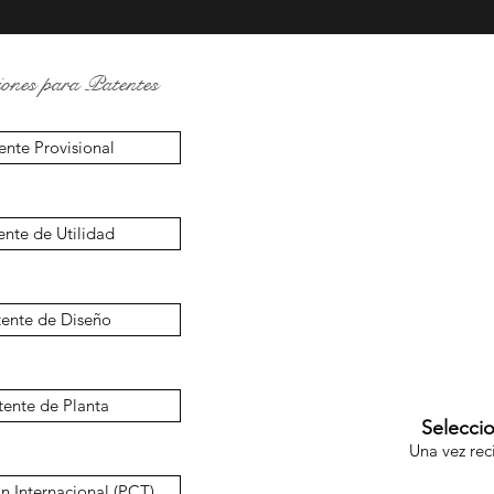
iones para Patentes
ente Provisional
ente de Utilidad
tente de Diseño
tente de Planta
Seleccio
Una vez rec
n Internacional (PCT)