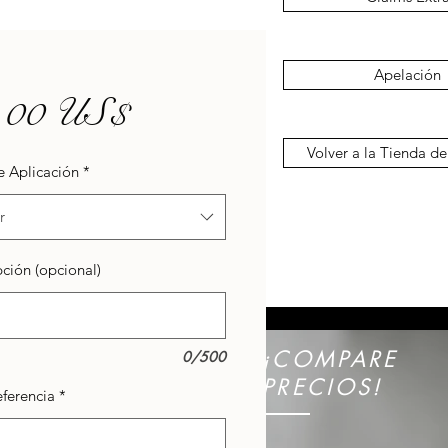
Apelación
Precio
,00 US$
Volver a la Tienda de
e Aplicación
*
r
ción (opcional)
¡COMPARE
0/500
PRECIOS!
eferencia
*