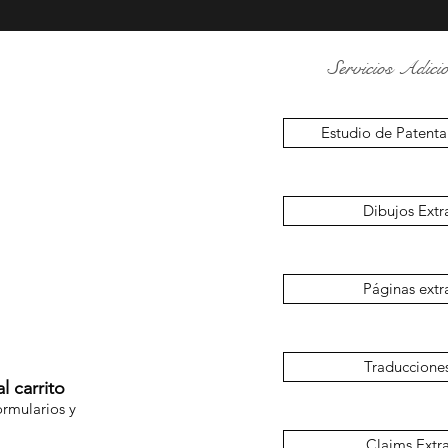
Servicios Adicio
Estudio de Patenta
Dibujos Extr
Páginas extr
Traduccione
l carrito
ormularios y
Claims Extr