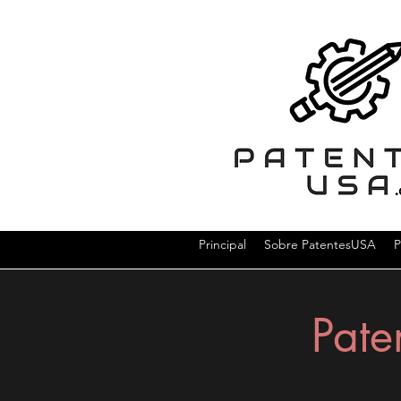
Principal
Sobre PatentesUSA
P
Pate