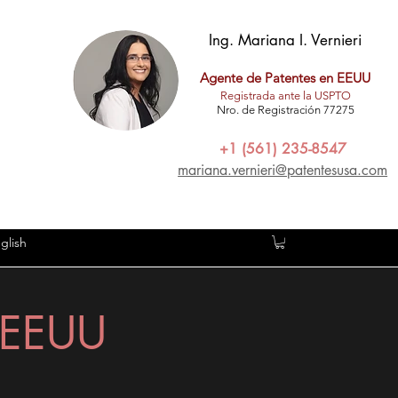
Ing. Mariana I. Vernieri
Agente de Patentes en EEUU
Registrada ante la USPTO
Nro. de Registración 77275
+1 (561) 235-8547
mariana.vernieri@patentesusa.com
glish
n EEUU