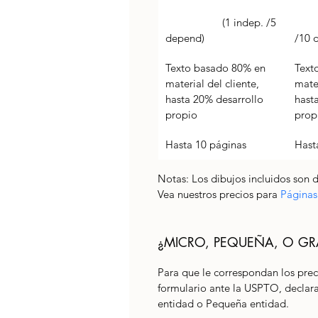
		(1 indep. /5 
		(2
depend)
/10 
Texto basado 80% en 
Text
material del cliente, 
mater
hasta 20% desarrollo 
hast
propio
prop
Hasta 10 páginas
Hast
Notas: Los dibujos incluidos son d
Vea nuestros precios para 
Páginas
¿MICRO, PEQUEÑA, O GR
Para que le correspondan los pre
formulario ante la USPTO, declara
entidad o Pequeña entidad. 