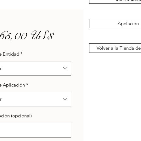
Apelación
Precio
65,00 US$
Volver a la Tienda de
e Entidad
*
r
e Aplicación
*
r
ción (opcional)