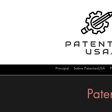
Principal
Sobre PatentesUSA
P
Pate