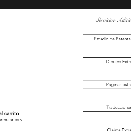
Servicios Adicio
Estudio de Patenta
Dibujos Extr
Páginas extr
Traduccione
l carrito
ormularios y
Claims Extr