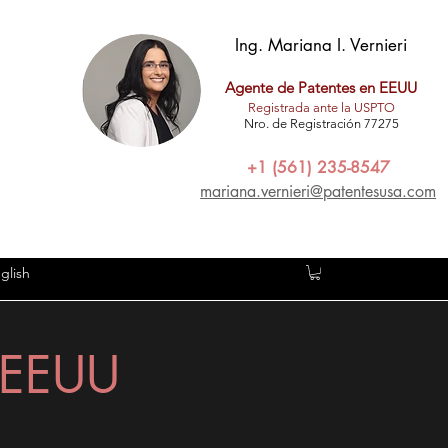
Ing. Mariana I. Vernieri
Agente de Patentes en EEUU
Registrada ante la USPTO
Nro. de Registración 77275
+1 (561) 235-8547
mariana.vernieri@patentesusa.com
glish
n EEUU