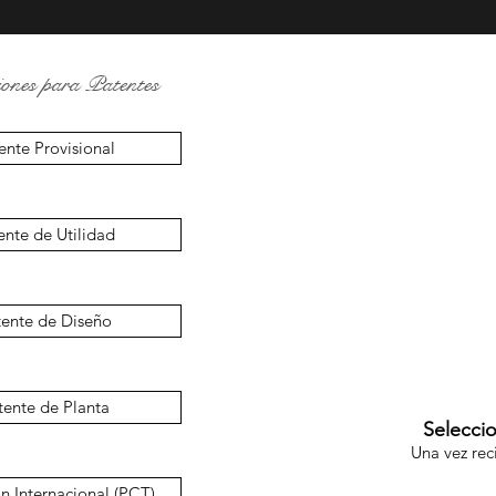
iones para Patentes
ente Provisional
ente de Utilidad
tente de Diseño
tente de Planta
Seleccio
Una vez rec
n Internacional (PCT)