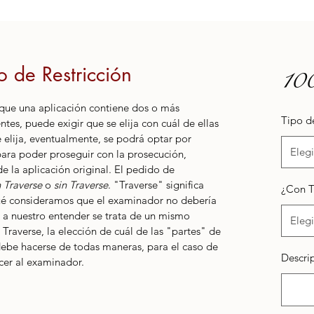
 de Restricción
10
ue una aplicación contiene dos o más 
Tipo d
tes, puede exigir que se elija con cuál de ellas 
 elija, eventualmente, se podrá optar por 
Elegi
 para poder proseguir con la prosecución, 
e la aplicación original. El pedido de 
 Traverse
 o 
sin Traverse
. "Traverse" significa 
¿Con T
é consideramos que el examinador no debería 
e a nuestro entender se trata de un mismo 
Elegi
 Traverse, la elección de cuál de las "partes" de 
 debe hacerse de todas maneras, para el caso de 
Descrip
cer al examinador. 