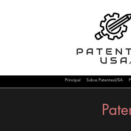
Principal
Sobre PatentesUSA
P
Pate