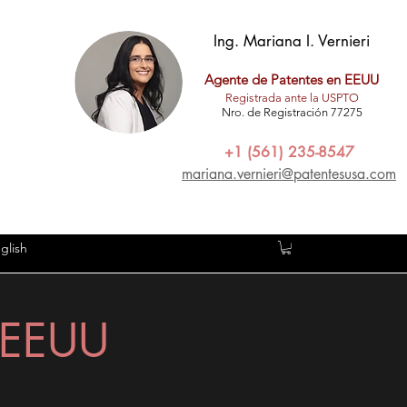
Ing. Mariana I. Vernieri
Agente de Patentes en EEUU
Registrada ante la USPTO
Nro. de Registración 77275
+1 (561) 235-8547
mariana.vernieri@patentesusa.com
glish
n EEUU