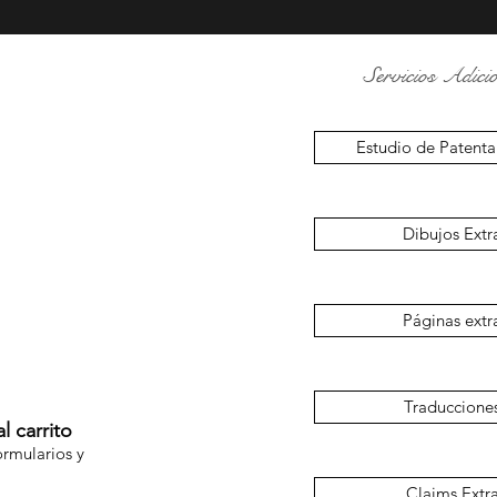
Servicios Adicio
Estudio de Patenta
Dibujos Extr
Páginas extr
Traduccione
l carrito
ormularios y
Claims Extr