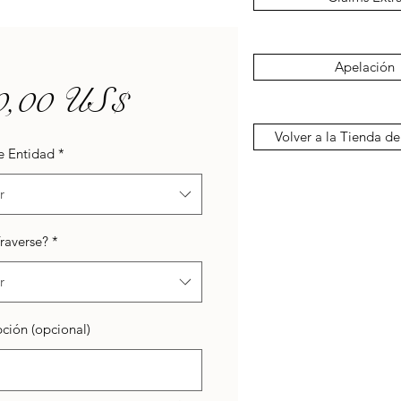
Apelación
Precio
0,00 US$
Volver a la Tienda de
e Entidad
*
r
raverse?
*
r
ción (opcional)