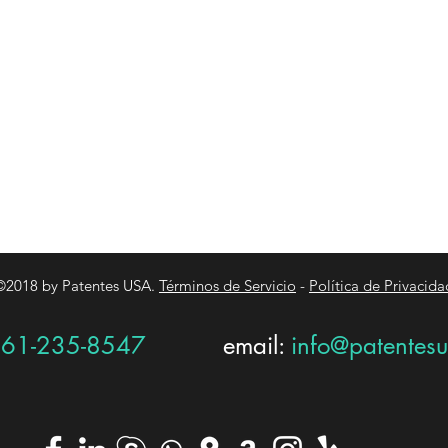
©2018 by Patentes USA.
Términos de Servicio
-
Política de Privacida
-561-235-8547
email:
info@patentes