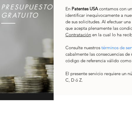
PRESUPUESTO
En 
Patentes USA
 contamos con un
GRATUITO
identificar inequívocamente a nues
de sus solicitudes. Al efectuar una
que acepta plenamente las condici
Contratación
 en la cual lo ha reci
Consulte nuestros 
términos de ser
cabalmente las consecuencias de re
código de referencia válido como s
El presente servicio requiere un n
C, D ó Z.