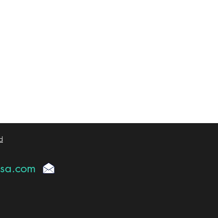
d
usa.com