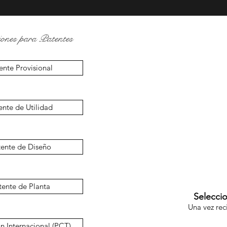
iones para Patentes
ente Provisional
ente de Utilidad
tente de Diseño
tente de Planta
Seleccio
Una vez rec
n Internacional (PCT)